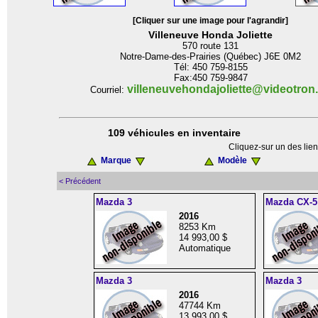
[Cliquer sur une image pour l'agrandir]
Villeneuve Honda Joliette
570 route 131
Notre-Dame-des-Prairies (Québec) J6E 0M2
Tél: 450 759-8155
Fax:450 759-9847
villeneuvehondajoliette@videotron
Courriel:
109 véhicules en inventaire
Cliquez-sur un des lien
Marque
Modèle
< Précédent
Mazda 3
Mazda CX-5
2016
8253 Km
14 993,00 $
Automatique
Mazda 3
Mazda 3
2016
47744 Km
13 993,00 $