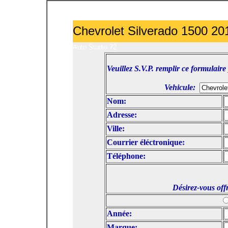
Communiquer avec un représentant
Chevrolet Silverado 1500 20
Auto Studio 72
Veuillez S.V.P. remplir ce formulai
Vehicule:
Nom:
Adresse:
Ville:
Courrier éléctronique:
Téléphone:
Désirez-vous off
Année:
Marque: