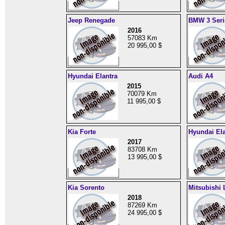
Jeep Renegade
BMW 3 Seri
2016
57083 Km
20 995,00 $
Hyundai Elantra
Audi A4
2015
70079 Km
11 995,00 $
Kia Forte
Hyundai Ela
2017
83708 Km
13 995,00 $
Kia Sorento
Mitsubishi 
2018
87269 Km
24 995,00 $