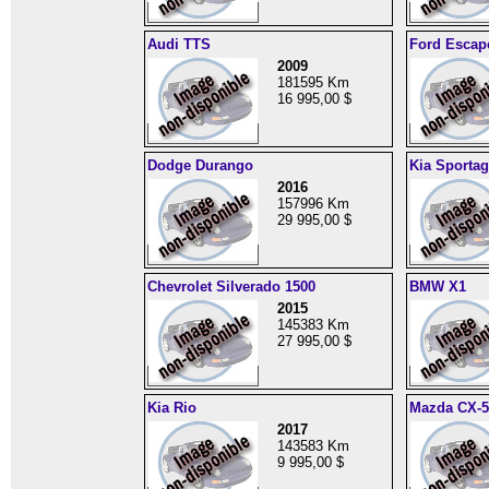
Audi TTS
Ford Escap
2009
181595 Km
16 995,00 $
Dodge Durango
Kia Sportag
2016
157996 Km
29 995,00 $
Chevrolet Silverado 1500
BMW X1
2015
145383 Km
27 995,00 $
Kia Rio
Mazda CX-5
2017
143583 Km
9 995,00 $