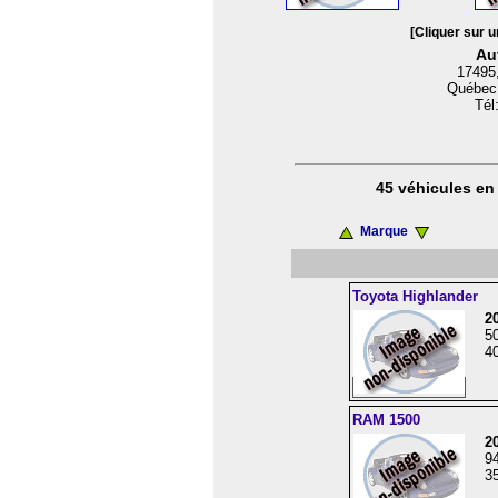
[Cliquer sur u
Au
17495,
Québec
Tél
45 véhicules en 
Marque
Toyota Highlander
2
5
40
RAM 1500
2
9
35