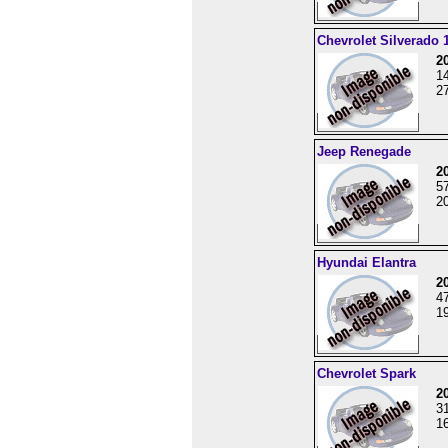
Chevrolet Silverado 
2
1
27
Jeep Renegade
2
5
20
Hyundai Elantra
2
4
19
Chevrolet Spark
2
3
16