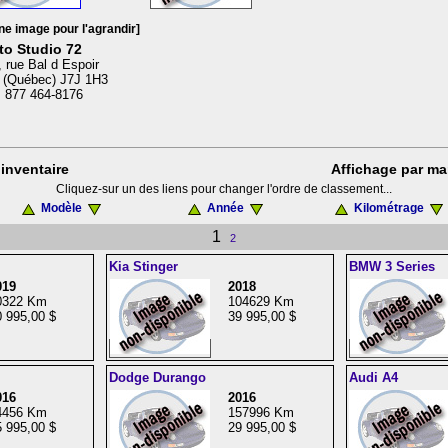
ne image pour l'agrandir]
to Studio 72
 rue Bal d Espoir
 (Québec) J7J 1H3
: 877 464-8176
inventaire
Affichage par ma
Cliquez-sur un des liens pour changer l'ordre de classement...
Modèle
Année
Kilométrage
1
2
Kia Stinger
BMW 3 Series
019
2018
0322 Km
104629 Km
 995,00 $
39 995,00 $
Dodge Durango
Audi A4
016
2016
4456 Km
157996 Km
 995,00 $
29 995,00 $