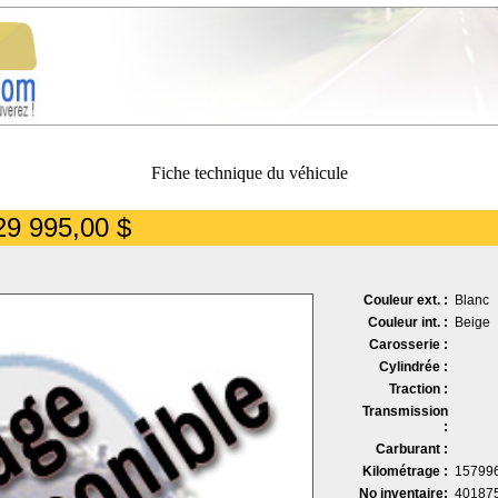
Fiche technique du véhicule
29 995,00 $
Couleur ext. :
Blanc
Couleur int. :
Beige
Carosserie :
Cylindrée :
Traction :
Transmission
:
Carburant :
Kilométrage :
15799
No inventaire:
40187