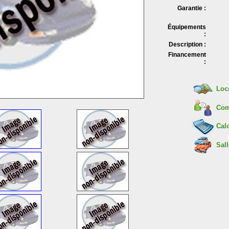
Garantie :
Équipements
:
Description :
Financement
:
Loc
Com
Calc
Sall