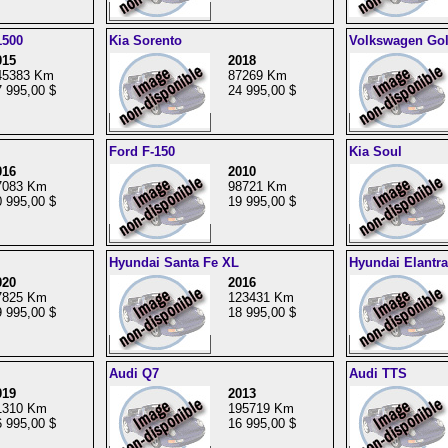
1500
Kia Sorento
Volkswagen Gol
015
2018
45383 Km
87269 Km
 995,00 $
24 995,00 $
Ford F-150
Kia Soul
016
2010
7083 Km
98721 Km
 995,00 $
19 995,00 $
Hyundai Santa Fe XL
Hyundai Elantra
020
2016
7825 Km
123431 Km
 995,00 $
18 995,00 $
Audi Q7
Audi TTS
019
2013
1310 Km
195719 Km
 995,00 $
16 995,00 $