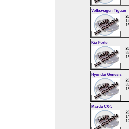
Volkswagen Tiguan
2
1
16
Kia Forte
2
8
13
Hyundai Genesis
2
8
13
Mazda CX-5
2
1
12