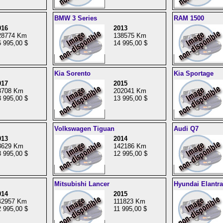
BMW 3 Series
RAM 1500
016
2013
28774 Km
138575 Km
 995,00 $
14 995,00 $
Kia Sorento
Kia Sportage
017
2015
3708 Km
202041 Km
 995,00 $
13 995,00 $
Volkswagen Tiguan
Audi Q7
013
2014
3629 Km
142186 Km
 995,00 $
12 995,00 $
Mitsubishi Lancer
Hyundai Elantra
014
2015
42957 Km
111823 Km
 995,00 $
11 995,00 $