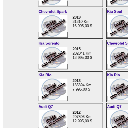
Chevrolet Spark
Kia Soul
2019
31310 Km
16 995,00 $
Kia Sorento
Chevrolet S
2015
202041 Km
13 995,00 $
Kia Rio
Kia Rio
2013
135394 Km
7 995,00 $
Audi Q7
Audi Q7
2012
207806 Km
12 995,00 $