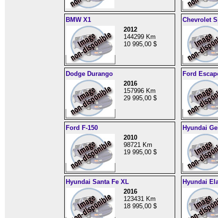
BMW X1
Chevrolet S
2012
144299 Km
10 995,00 $
Dodge Durango
Ford Escap
2016
157996 Km
29 995,00 $
Ford F-150
Hyundai Ge
2010
98721 Km
19 995,00 $
Hyundai Santa Fe XL
Hyundai Ela
2016
123431 Km
18 995,00 $