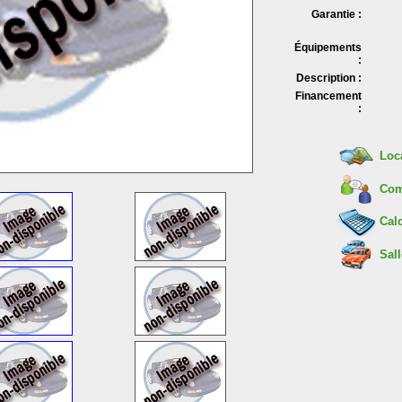
Garantie :
Équipements
:
Description :
Financement
:
Loc
Com
Calc
Sall