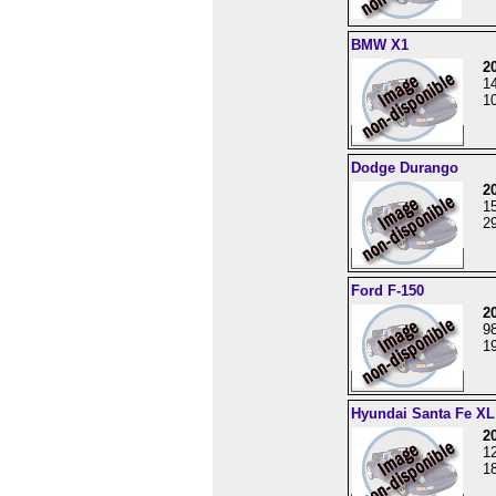
BMW X1
2
1
10
Dodge Durango
2
1
29
Ford F-150
2
9
19
Hyundai Santa Fe XL
2
1
18