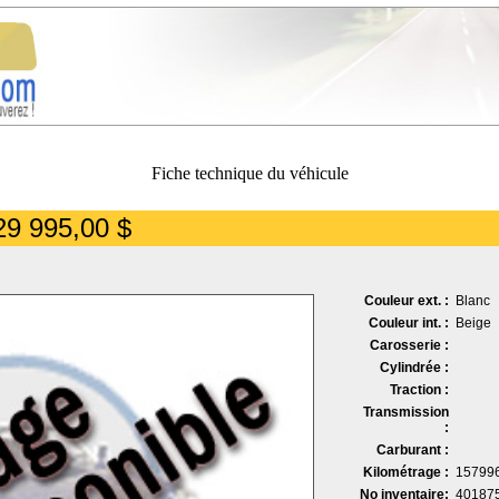
Fiche technique du véhicule
29 995,00 $
Couleur ext. :
Blanc
Couleur int. :
Beige
Carosserie :
Cylindrée :
Traction :
Transmission
:
Carburant :
Kilométrage :
15799
No inventaire:
40187