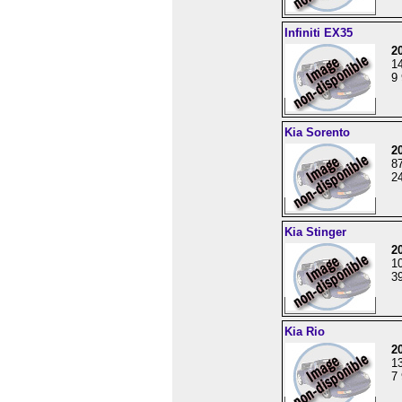
Infiniti EX35
2
1
9 
Kia Sorento
2
8
24
Kia Stinger
2
1
39
Kia Rio
2
1
7 