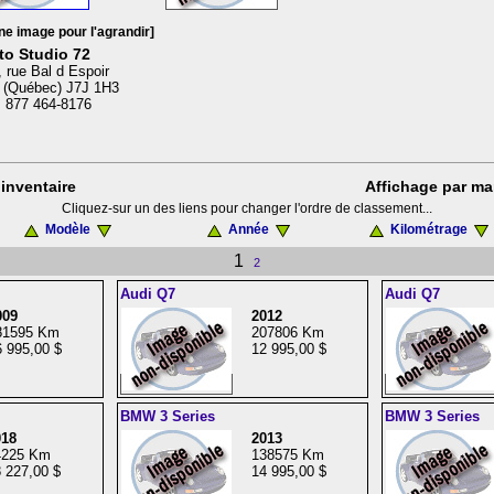
ne image pour l'agrandir]
to Studio 72
 rue Bal d Espoir
 (Québec) J7J 1H3
: 877 464-8176
inventaire
Affichage par ma
Cliquez-sur un des liens pour changer l'ordre de classement...
Modèle
Année
Kilométrage
1
2
Audi Q7
Audi Q7
009
2012
81595 Km
207806 Km
 995,00 $
12 995,00 $
BMW 3 Series
BMW 3 Series
018
2013
4225 Km
138575 Km
 227,00 $
14 995,00 $