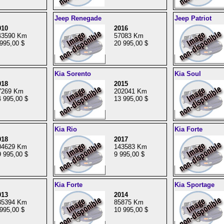
Jeep Renegade
Jeep Patriot
010
2016
43590 Km
57083 Km
995,00 $
20 995,00 $
Kia Sorento
Kia Soul
018
2015
7269 Km
202041 Km
 995,00 $
13 995,00 $
Kia Rio
Kia Forte
018
2017
04629 Km
143583 Km
 995,00 $
9 995,00 $
Kia Forte
Kia Sportage
013
2014
35394 Km
85875 Km
995,00 $
10 995,00 $