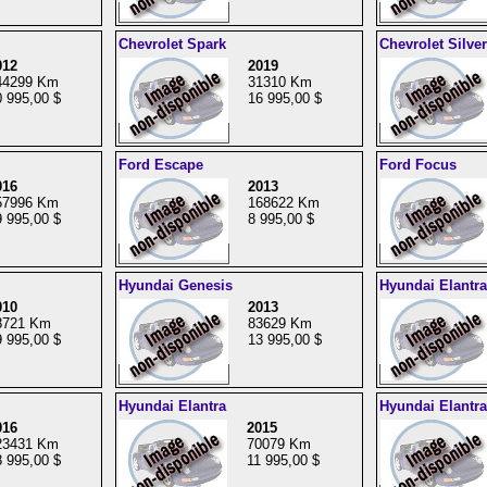
Chevrolet Spark
Chevrolet Silve
012
2019
44299 Km
31310 Km
 995,00 $
16 995,00 $
Ford Escape
Ford Focus
016
2013
57996 Km
168622 Km
 995,00 $
8 995,00 $
Hyundai Genesis
Hyundai Elantra
010
2013
8721 Km
83629 Km
 995,00 $
13 995,00 $
Hyundai Elantra
Hyundai Elantra
016
2015
23431 Km
70079 Km
 995,00 $
11 995,00 $