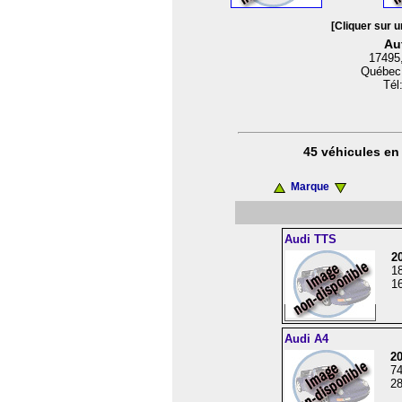
[Cliquer sur u
Au
17495,
Québec
Tél
45 véhicules en 
Marque
Audi TTS
2
1
16
Audi A4
2
7
28