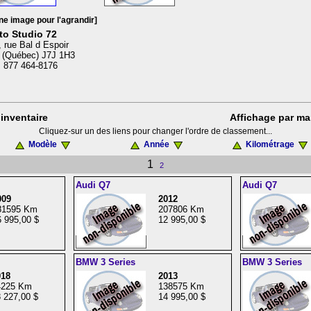
ne image pour l'agrandir]
to Studio 72
 rue Bal d Espoir
 (Québec) J7J 1H3
: 877 464-8176
inventaire
Affichage par ma
Cliquez-sur un des liens pour changer l'ordre de classement...
Modèle
Année
Kilométrage
1
2
Audi Q7
Audi Q7
009
2012
81595 Km
207806 Km
 995,00 $
12 995,00 $
BMW 3 Series
BMW 3 Series
018
2013
4225 Km
138575 Km
 227,00 $
14 995,00 $