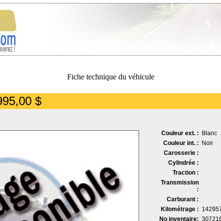
Fiche technique du véhicule
995,00 $
Couleur ext. :
Blanc
Couleur int. :
Noir
Carosserie :
Cylindrée :
Traction :
Transmission
:
Carburant :
Kilométrage :
14295
No inventaire:
30721