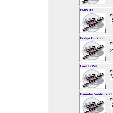
BMW X1
2
1
10
Dodge Durango
2
1
29
Ford F-150
2
9
19
Hyundai Santa Fe XL
2
1
18