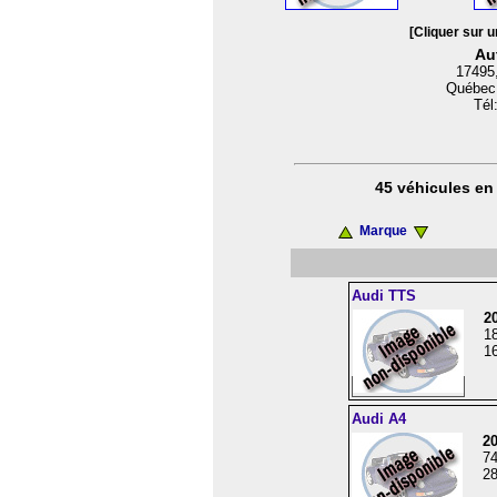
[Cliquer sur u
Au
17495,
Québec
Tél
45 véhicules en 
Marque
Audi TTS
2
1
16
Audi A4
2
7
28