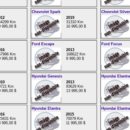
Chevrolet Spark
Chevrolet Silve
012
2019
44299 Km
31310 Km
 995,00 $
16 995,00 $
Ford Escape
Ford Focus
016
2013
57996 Km
168622 Km
 995,00 $
8 995,00 $
Hyundai Genesis
Hyundai Elantra
010
2013
8721 Km
83629 Km
 995,00 $
13 995,00 $
Hyundai Elantra
Hyundai Elantra
016
2015
23431 Km
70079 Km
 995,00 $
11 995,00 $