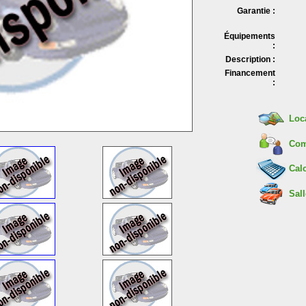
Garantie :
Équipements
:
Description :
Financement
:
Loc
Com
Calc
Sall