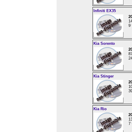
Infiniti EX35
2
1
9 
Kia Sorento
2
8
24
Kia Stinger
2
1
39
Kia Rio
2
1
7 