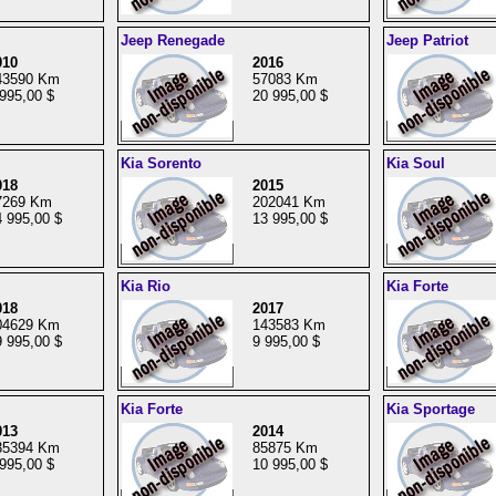
Jeep Renegade
Jeep Patriot
010
2016
43590 Km
57083 Km
995,00 $
20 995,00 $
Kia Sorento
Kia Soul
018
2015
7269 Km
202041 Km
 995,00 $
13 995,00 $
Kia Rio
Kia Forte
018
2017
04629 Km
143583 Km
 995,00 $
9 995,00 $
Kia Forte
Kia Sportage
013
2014
35394 Km
85875 Km
995,00 $
10 995,00 $