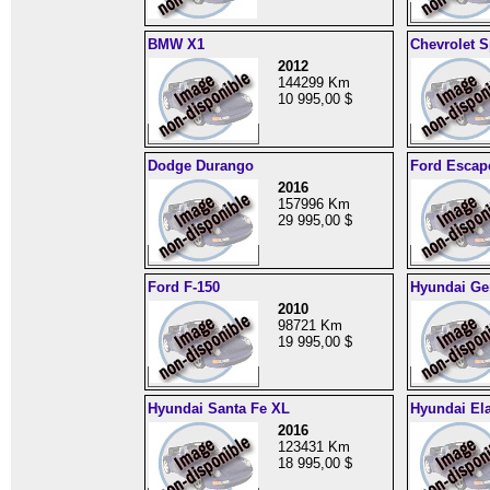
BMW X1
Chevrolet S
2012
144299 Km
10 995,00 $
Dodge Durango
Ford Escap
2016
157996 Km
29 995,00 $
Ford F-150
Hyundai Ge
2010
98721 Km
19 995,00 $
Hyundai Santa Fe XL
Hyundai Ela
2016
123431 Km
18 995,00 $