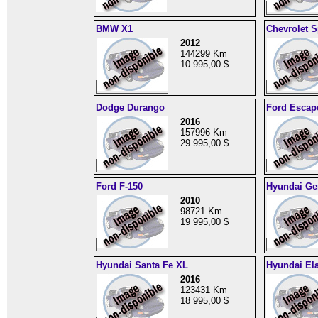
BMW X1
Chevrolet S
2012
144299 Km
10 995,00 $
Dodge Durango
Ford Escap
2016
157996 Km
29 995,00 $
Ford F-150
Hyundai Ge
2010
98721 Km
19 995,00 $
Hyundai Santa Fe XL
Hyundai Ela
2016
123431 Km
18 995,00 $